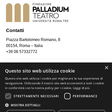
Contatti
Piazza Bartolomeo Romano, 8
00154, Roma – Italia
+39 06 57332772
×
Social
Questo sito web utilizza cookie
Facebook
Questo sito web utilizza i cookie per migliorare la tua esperienza di
Instagram
navigazione. Utilizzando il nostro sito web acconsenti a tutti i cookie
in conformità con la nostra policy per i cookie.
Leggi di più
Youtube
STRETTAMENTE NECESSARI
PERFORMANCE
MOSTRA DETTAGLI
Privacy Policy
/ WebDesign BIGSUR.it / © 2021