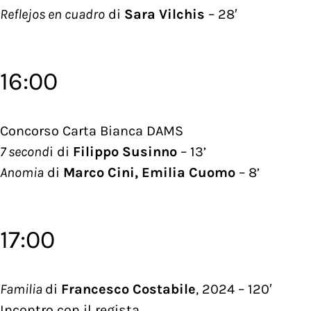
Reflejos en cuadro
di
Sara Vilchis
– 28′
16:00
Concorso Carta Bianca DAMS
7 second
i di
Filippo Susinno
– 13’
Anomia
di
Marco Cini, Emilia Cuomo
– 8’
17:00
Familia
di
Francesco Costabile
, 2024 – 120′
Incontro con il regista