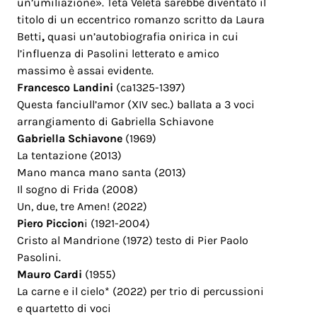
un’umiliazione». Teta Veleta sarebbe diventato il
titolo di un eccentrico romanzo scritto da Laura
Betti
,
quasi un’autobiografia onirica in cui
l’influenza di Pasolini letterato e amico
massimo è assai evidente.
Francesco Landini
(ca1325-1397)
Questa fanciull’amor (XIV sec.) ballata a 3 voci
arrangiamento di Gabriella Schiavone
Gabriella Schiavone
(1969)
La tentazione (2013)
Mano manca mano santa (2013)
Il sogno di Frida (2008)
Un, due, tre Amen! (2022)
Piero Piccion
i (1921-2004)
Cristo al Mandrione (1972) testo di Pier Paolo
Pasolini.
Mauro Cardi
(1955)
La carne e il cielo* (2022) per trio di percussioni
e quartetto di voci