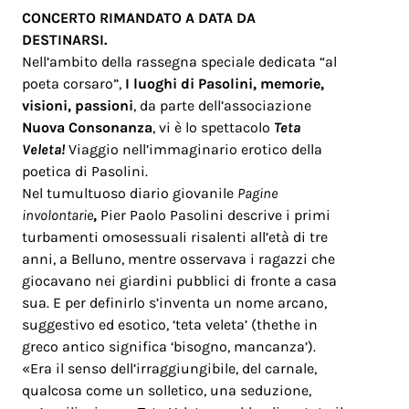
CONCERTO RIMANDATO A DATA DA
DESTINARSI.
Nell’ambito della rassegna
speciale dedicata “al
poeta corsaro”
,
I luoghi di Pasolini, memorie,
visioni, passioni
,
da parte dell’associazione
Nuova Consonanza
, vi è lo spettacolo
T
eta
Veleta!
Viaggio nell’immaginario erotico della
poetica di Pasolini.
Nel tumultuoso diario giovanile
Pagine
involontarie
,
Pier Paolo Pasolini descrive i primi
turbamenti omosessuali risalenti all’età di tre
anni, a Belluno, mentre osservava i ragazzi che
giocavano nei giardini pubblici di fronte a casa
sua. E per definirlo s’inventa un nome arcano,
suggestivo ed esotico, ‘teta veleta’ (thethe in
greco antico significa ‘bisogno, mancanza’).
«Era il senso dell’irraggiungibile, del carnale,
qualcosa come un solletico, una seduzione,