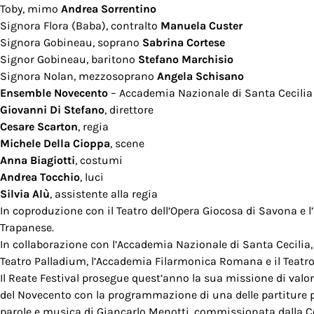
Toby, mimo
Andrea Sorrentino
Signora Flora (Baba), contralto
Manuela Custer
Signora Gobineau, soprano
Sabrina Cortese
Signor Gobineau, baritono
Stefano Marchisio
Signora Nolan, mezzosoprano
Angela Schisano
Ensemble Novecento
– Accademia Nazionale di Santa Cecilia
Giovanni Di Stefano
, direttore
Cesare Scarton
, regia
Michele Della Cioppa
, scene
Anna Biagiotti
, costumi
Andrea Tocchio
, luci
Silvia Alù
, assistente alla regia
In coproduzione con il Teatro dell’Opera Giocosa di Savona e l
Trapanese.
In collaborazione con l’Accademia Nazionale di Santa Cecilia
Teatro Palladium, l’Accademia Filarmonica Romana e il Teatro
Il Reate Festival prosegue quest’anno la sua missione di valo
del Novecento con la programmazione di una delle partiture p
parole e musica di Giancarlo Menotti, commissionata dalla C