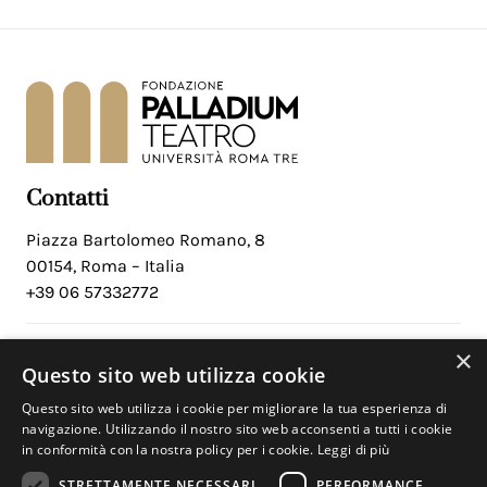
Contatti
Piazza Bartolomeo Romano, 8
00154, Roma – Italia
+39 06 57332772
×
Social
Questo sito web utilizza cookie
Facebook
Questo sito web utilizza i cookie per migliorare la tua esperienza di
Instagram
navigazione. Utilizzando il nostro sito web acconsenti a tutti i cookie
in conformità con la nostra policy per i cookie.
Leggi di più
Youtube
STRETTAMENTE NECESSARI
PERFORMANCE