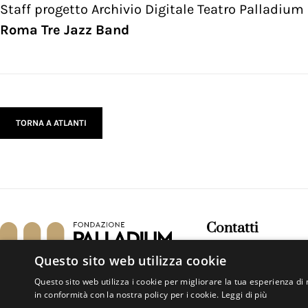
Staff progetto Archivio Digitale Teatro Palladium
Roma Tre Jazz Band
TORNA A ATLANTI
Contatti
Piazza Bartolomeo 
Questo sito web utilizza cookie
00154, Roma – Italia
Questo sito web utilizza i cookie per migliorare la tua esperienza di 
+39 06 57332772
in conformità con la nostra policy per i cookie.
Leggi di più