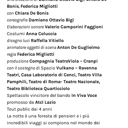
Bonis
,
Federica Migliotti
con
Chiara De Bonis
coreografie
Damiano Ottavio Bigi
Elaborazioni sonore
Valerio Camporini Faggioni
Costumi
Anna Coluccia
disegno luci
Raffella Vitiello
animatore oggetti di scena
Anton De Guglielmo
regia
Federica Migliotti
produzione
Compagnia TeatroViola – Cranpi
con il sostegno di
Spazio
Vulkano – Ravenna
Teatri, Casa Laboratorio di Cenci, Teatro Villa
Pamphili, Teatro di Roma- Teatro Nazionale,
Teatro Biblioteca Quarticciolo
Spettacolo vincitore del bando
In Viva Voce
promosso da
Atcl Lazio
Tout public dai 4 anni
La notte è una foresta di pensieri e i più
incredibili viaggi si compiono nel mondo dei