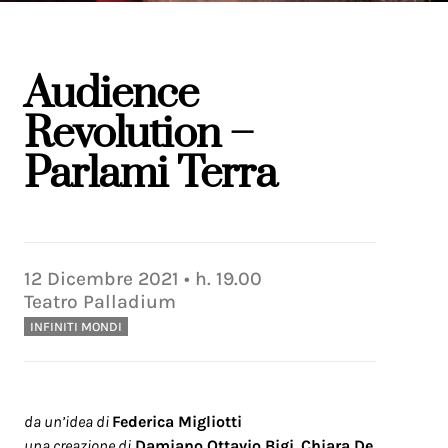
Audience
Revolution –
Parlami Terra
12
Dicembre
2021
• h.
19.00
Teatro Palladium
INFINITI MONDI
da un’idea di
Federica Migliotti
una creazione di
Damiano Ottavio Bigi
,
Chiara De