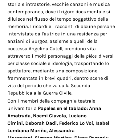
storia e intrastorie, vecchie canzoni e musica
contemporanea, dove il rigore documentale si
diluisce nel flusso del tempo soggettivo della
memoria. I ricordi e i racconti di alcune persone
intervistate dall’autrice in una residenza per
anziani di Burgos, assieme a quelli della
poetessa Angelina Gatell, prendono vita
attraverso i molti personaggi della
pièce
, diversi
per classe sociale e ideologia, trasportando lo
spettatore, mediante una composizione
frammentata in brevi quadri, dentro scene di
vita del periodo che va dalla Seconda
Repubblica alla Guerra Civile.
Con i membri della compagnia teatrale
universitaria
Papeles en el tablado:
Anna
Amatruda,
Noemi Ciavola,
Luciano
Cimini,
Deborah Dadi,
Federico Lo Voi,
Isabel
Lombana Mariño,
Alessandra
Marangoni,
Simone Martina,
Diana Pascariu