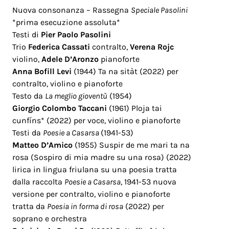
Nuova consonanza – Rassegna
Speciale Pasolini
*prima esecuzione assoluta*
Testi di
Pier Paolo Pasolini
Trio
Federica Cassati
contralto,
Verena Rojc
violino,
Adele D’Aronzo
pianoforte
Anna Bofill Levi
(1944)
Ta na sitàt (2022) per
contralto, violino e pianoforte
Testo da
La meglio gioventù
(1954)
Giorgio Colombo Taccani
(1961) Ploja tai
cunfíns* (2022) per voce, violino e pianoforte
Testi da
Poesie a Casarsa
(1941-53)
Matteo D’Amico
(1955)
Suspir de me mari ta na
rosa (Sospiro di mia madre su una rosa) (2022)
lirica in lingua friulana su una poesia tratta
dalla raccolta
Poesie a Casarsa
, 1941-53
nuova
versione per contralto, violino e pianoforte
tratta da
Poesia in forma di rosa
(2022) per
soprano e orchestra