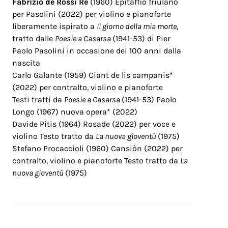
Fabrizio de Rossi Re
(1960) Epitaffio friulano
per Pasolini (2022) per violino e pianoforte
liberamente ispirato a
Il giorno della mia morte
,
tratto dalle
Poesie a Casarsa
(1941-53) di Pier
Paolo Pasolini in occasione dei 100 anni dalla
nascita
Carlo Galante (1959)
Ciant de lis campanis*
(2022) per contralto, violino e pianoforte
Testi tratti da
Poesie a Casarsa
(1941-53) P
aolo
Longo (1967)
nuova opera
* (2022)
Davide Pitis (1964)
Rosade (2022) per voce e
violino
Testo tratto da
La nuova gioventù
(1975)
Stefano Procaccioli (1960)
Cansiòn (2022) per
contralto, violino e pianoforte
Testo tratto da
La
nuova gioventù
(1975)